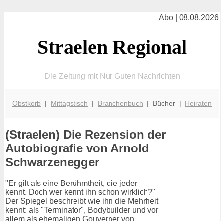
Abo | 08.08.2026
Straelen Regional
Die Zeitung mit Nur Guten Nachrichten
Obstkorb
|
Mittagstisch
|
Branchenbuch
| Bücher |
Heiraten
(Straelen) Die Rezension der
Autobiografie von Arnold
Schwarzenegger
"Er gilt als eine Berühmtheit, die jeder
kennt. Doch wer kennt ihn schon wirklich?"
Der Spiegel beschreibt wie ihn die Mehrheit
kennt: als "Terminator", Bodybuilder und vor
allem als ehemaligen Gouverner von