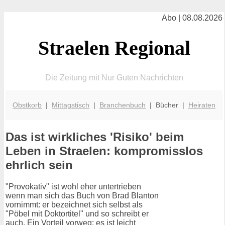
Abo | 08.08.2026
Straelen Regional
Die Zeitung mit Nur Guten Nachrichten
Obstkorb
|
Mittagstisch
|
Branchenbuch
| Bücher |
Heiraten
Das ist wirkliches 'Risiko' beim
Leben in Straelen: kompromisslos
ehrlich sein
"Provokativ" ist wohl eher untertrieben
wenn man sich das Buch von Brad Blanton
vornimmt: er bezeichnet sich selbst als
"Pöbel mit Doktortitel" und so schreibt er
auch. Ein Vorteil vorweg: es ist leicht