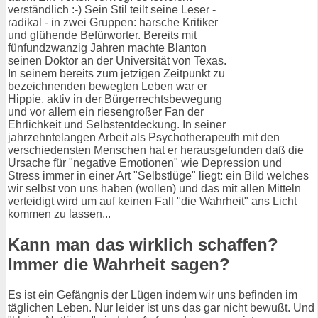
verständlich :-) Sein Stil teilt seine Leser -
radikal - in zwei Gruppen: harsche Kritiker
und glühende Befürworter. Bereits mit
fünfundzwanzig Jahren machte Blanton
seinen Doktor an der Universität von Texas.
In seinem bereits zum jetzigen Zeitpunkt zu
bezeichnenden bewegten Leben war er
Hippie, aktiv in der Bürgerrechtsbewegung
und vor allem ein riesengroßer Fan der
Ehrlichkeit und Selbstentdeckung. In seiner
jahrzehntelangen Arbeit als Psychotherapeuth mit den
verschiedensten Menschen hat er herausgefunden daß die
Ursache für "negative Emotionen" wie Depression und
Stress immer in einer Art "Selbstlüge" liegt: ein Bild welches
wir selbst von uns haben (wollen) und das mit allen Mitteln
verteidigt wird um auf keinen Fall "die Wahrheit" ans Licht
kommen zu lassen...
Kann man das wirklich schaffen?
Immer die Wahrheit sagen?
Es ist ein Gefängnis der Lügen indem wir uns befinden im
täglichen Leben. Nur leider ist uns das gar nicht bewußt. Und