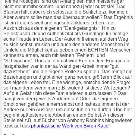
"kleine Notlügen" sind der Anfang den man meistens gar
nicht mehr mitbekommt - und nahezu jeder nutzt sie! Brad
Blanton hilft dabei sich selbst auf die Schliche zu kommen.
Aber warum sollte man das überhaupt wollen? Das Ergebnis
ist ein freieres weil uneingeschränkteres Leben - der
Ausbruch aus dem eigenen "Denkgefängnis". Hin zu
Selbstausdruck und Authentizität als Grundlage für richtige
echte Freude im Leben. Der Autor hilft einem auf dem Weg
zu sich selbst um sich und auch den anderen Menschen im
Umfeld die Möglichkeit zu geben einen ECHTEN Menschen
kennenzulernen, auch mit seinen "Fehlern" und
"Schwächen". Und auf einmal wird Energie frei, Energie die
festgehalten war in der aufwändigen Arbeit immer "gut
dazustehen" und die eigene Rolle zu spielen. Das reinigt die
Beziehungen und gibt einen ganz neuen, größeren Blick auf
das eigene Leben frei. Eine wichtige, entscheidende Frage:
soll man denn wenn man z.B. wütend ist diese Wut zeigen?
Auf die Gefahr hin diese "am anderen auszulassen"? Das
hängt von dem jeweils Anderen ab! Oder: die eigenen
Emotionen gehören einem selbst und nahezu immer ist der
Andere nur ein Auslöser um diese fühlen zu dürfen. Und hier
beginnt spätestens die Arbeit an einem Selbst. An dieser
Stelle sei z.B. auf Bücher von Anthony Robbins hingewiesen
bzw. auf das
phantastische Werk von Byron Katie
".