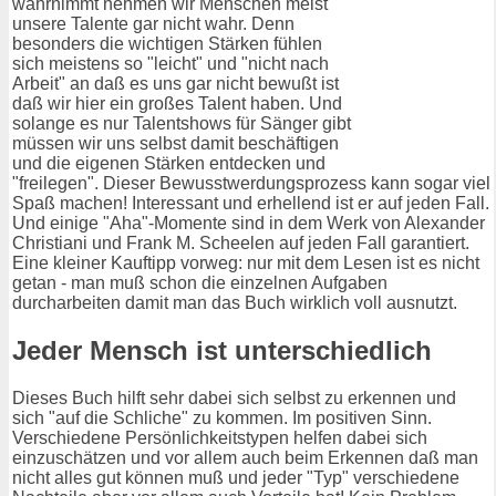
wahrnimmt nehmen wir Menschen meist
unsere Talente gar nicht wahr. Denn
besonders die wichtigen Stärken fühlen
sich meistens so "leicht" und "nicht nach
Arbeit" an daß es uns gar nicht bewußt ist
daß wir hier ein großes Talent haben. Und
solange es nur Talentshows für Sänger gibt
müssen wir uns selbst damit beschäftigen
und die eigenen Stärken entdecken und
"freilegen". Dieser Bewusstwerdungsprozess kann sogar viel
Spaß machen! Interessant und erhellend ist er auf jeden Fall.
Und einige "Aha"-Momente sind in dem Werk von Alexander
Christiani und Frank M. Scheelen auf jeden Fall garantiert.
Eine kleiner Kauftipp vorweg: nur mit dem Lesen ist es nicht
getan - man muß schon die einzelnen Aufgaben
durcharbeiten damit man das Buch wirklich voll ausnutzt.
Jeder Mensch ist unterschiedlich
Dieses Buch hilft sehr dabei sich selbst zu erkennen und
sich "auf die Schliche" zu kommen. Im positiven Sinn.
Verschiedene Persönlichkeitstypen helfen dabei sich
einzuschätzen und vor allem auch beim Erkennen daß man
nicht alles gut können muß und jeder "Typ" verschiedene