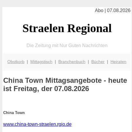
Abo | 07.08.2026
Straelen Regional
Die Zeitung mit Nur Guten Nachrichten
Obstkorb
|
Mittagstisch
|
Branchenbuch
|
Bücher
|
Heiraten
China Town
Mittagsangebote - heute
ist Freitag, der 07.08.2026
China Town
www.china-town-straelen.rgio.de