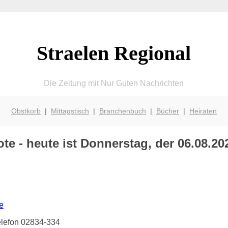
Straelen Regional
Die Zeitung mit Nur Guten Nachrichten
Obstkorb
|
Mittagstisch
|
Branchenbuch
|
Bücher
|
Heiraten
e - heute ist Donnerstag, der 06.08.20
e
Telefon 02834-334