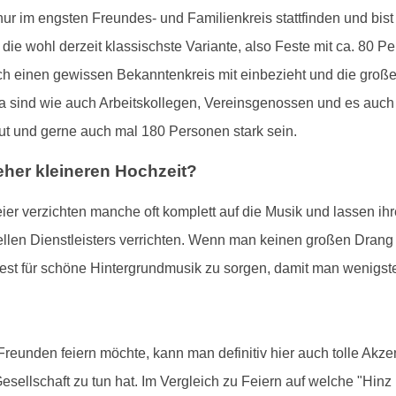
ur im engsten Freundes- und Familienkreis stattfinden und bist 
 die wohl derzeit klassischste Variante, also Feste mit ca. 80 
 einen gewissen Bekanntenkreis mit einbezieht und die große,
sind wie auch Arbeitskollegen, Vereinsgenossen und es auch d
ut und gerne auch mal 180 Personen stark sein.
eher kleineren Hochzeit?
Feier verzichten manche oft komplett auf die Musik und lassen
nellen Dienstleisters verrichten. Wenn man keinen großen Drang
est für schöne Hintergrundmusik zu sorgen, damit man wenigst
eunden feiern möchte, kann man definitiv hier auch tolle Akzen
ellschaft zu tun hat. Im Vergleich zu Feiern auf welche "Hi