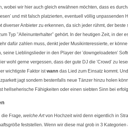
en, wobei wir hier auch gleich erwähnen möchten, dass es durc
esen' und mit falsch platzierten, eventuell völlig unpassenden
 diverser Anbieter zu erkennen, da sich jeder rühmt, der beste 
zum Typ "Alleinunterhalter" gehört. In der heutigen Zeit, in der 
r dafür zahlen muss, denkt jeder Musikinteressierte, er könn
, seine Lieblingslieder in den Player der 'downgeloadeten' Soft
hier wohl gerne vergessen, dass der gute DJ die 'Crowd' zu lese
r wichtigste Faktor ist
wann
das Lied zum Einsatz kommt. Und 
parkett jagt sondern bestenfalls neue Tänzer hinzu holen könnt
t hellseherische Fähigkeiten oder einen siebten Sinn bei erfol
en
l die Frage,
welche Art
von Hochzeit wird denn eigentlich in Stra
tsgröße feststellen. Wenn wir diese mal grob in 3 Kategorien au