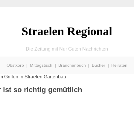
Straelen Regional
Die Zeitung mit Nur Guten Nachrichten
Obstkorb
|
Mittagstisch
|
Branchenbuch
|
Bücher
|
Heiraten
 ist so richtig gemütlich