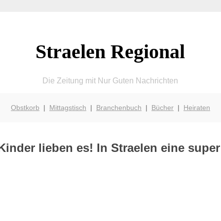
Straelen Regional
Die Zeitung mit Nur Guten Nachrichten
Obstkorb
|
Mittagstisch
|
Branchenbuch
|
Bücher
|
Heiraten
inder lieben es! In Straelen eine super